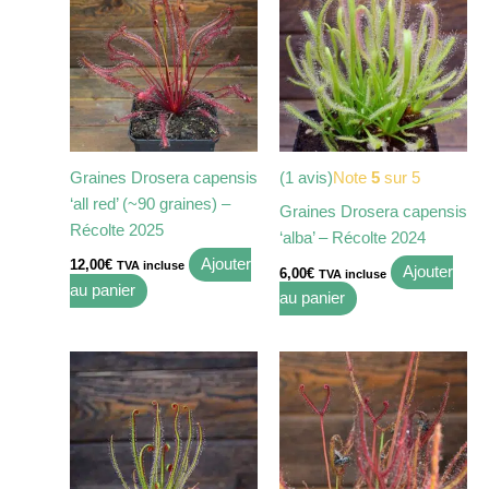
Graines Drosera capensis
(1 avis)
Note
5
sur 5
‘all red’ (~90 graines) –
Graines Drosera capensis
Récolte 2025
‘alba’ – Récolte 2024
Ajouter
12,00
€
TVA incluse
Ajouter
6,00
€
TVA incluse
au panier
au panier