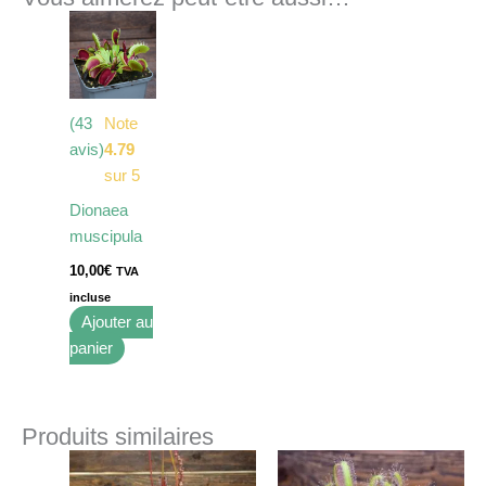
(43
Note
avis)
4.79
sur 5
Dionaea
muscipula
10,00
€
TVA
incluse
Ajouter au
panier
Produits similaires