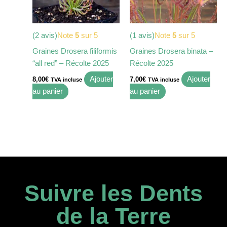
(2 avis)
Note
5
sur 5
(1 avis)
Note
5
sur 5
Graines Drosera filiformis
Graines Drosera binata –
“all red” – Récolte 2025
Récolte 2025
Ajouter
Ajouter
8,00
€
7,00
€
TVA incluse
TVA incluse
au panier
au panier
Suivre les Dents
de la Terre